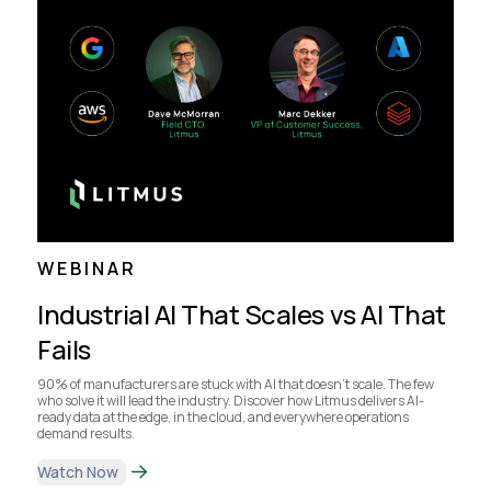
WEBINAR
Industrial AI That Scales vs AI That
Fails
90% of manufacturers are stuck with AI that doesn’t scale. The few
who solve it will lead the industry. Discover how Litmus delivers AI-
ready data at the edge, in the cloud, and everywhere operations
demand results.
Watch Now