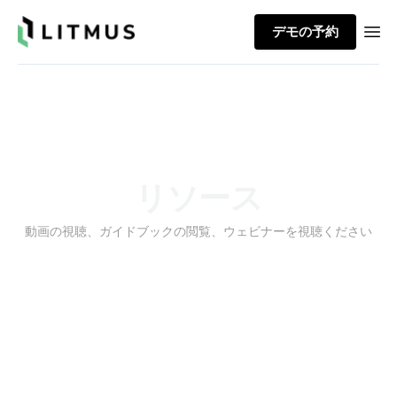
Litmus
デモの予約
Ope
リソース
動画の視聴、ガイドブックの閲覧、ウェビナーを視聴ください