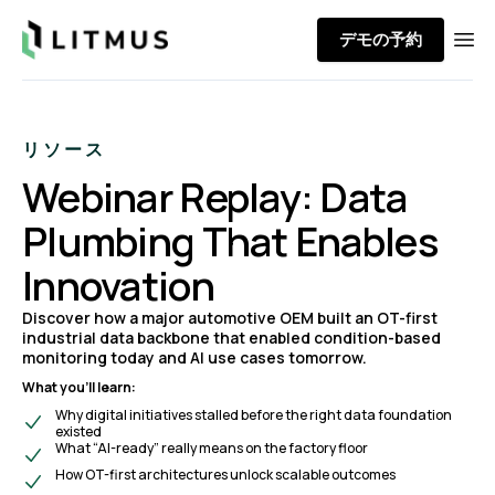
Litmus
デモの予約
Ope
リソース
Webinar Replay: Data
Plumbing That Enables
Innovation
Discover how a major automotive OEM built an OT-first
industrial data backbone that enabled condition-based
monitoring today and AI use cases tomorrow.
What you’ll learn:
Why digital initiatives stalled before the right data foundation
existed
What “AI-ready” really means on the factory floor
How OT-first architectures unlock scalable outcomes