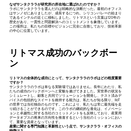
なぜサンタクララが研究所の所在地に選ばれたのですか？
ラボにサンタクララを選んだのは戦略的な決断だった。最初のオフィス
はサンノゼにありましたが、成長するにつれ、シリコンバレーの始まり
であるインテルの近くに移転しました。リトマスという言葉は120年の
歴史があり、一貫性と問題解決へのコミットメントを象徴しています。
この場所は、私たちの目標やビジョンに完全に合致しており、技術革新
の中心に位置しています。
リトマス成功のバックボー
ン
リトマスの全体的な成功にとって、サンタクララのラボはどの程度重要
ですか？
サンタクララのラボは単なる実験場ではありません。長年にわたり、私
たちの成功のバックボーンへと変貌を遂げてきました。実世界の状況を
シミュレートし、顧客と共同でソリューションを開発し、テスト済みデ
バイスの包括的なスイートを維持する能力は、私たちが知る限り、IIoT
の世界では当社独自のものです。これにより、私たちは常に最先端を走
り続けることができるのです。このラボの継続的な進化は、イノベーシ
ョンと卓越性に対する当社のコミットメントをも反映しており、産業用
データオプスの将来の方向性を推進するという当社のミッションにおい
て、重要な資産となっています。
産業に関する専門知識と革新性という点で、サンタクララ・オフィスの
特徴は？