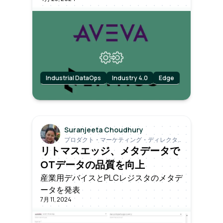
なメリットと実用的なアプリケーショ
ンについて説明します。
Industrial DataOps
Industry 4.0
Edge
Suranjeeta Choudhury
プロダクト・マーケティング・ディレクタ
ー
リトマスエッジ、メタデータで
OTデータの品質を向上
産業用デバイスとPLCレジスタのメタデ
ータを発表
7月 11, 2024