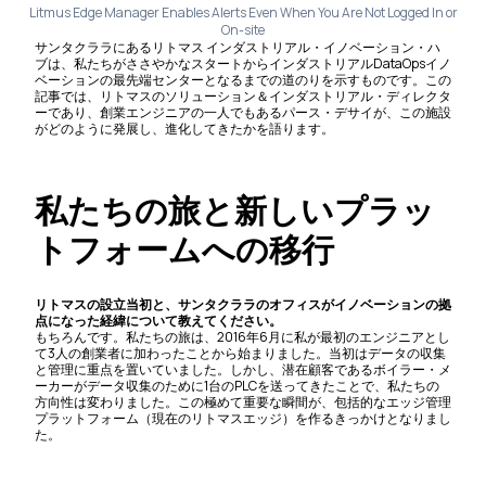
Litmus Edge Manager Enables Alerts Even When You Are Not Logged In or
On-site
サンタクララにあるリトマス インダストリアル・イノベーション・ハ
ブは、私たちがささやかなスタートからインダストリアルDataOpsイノ
ベーションの最先端センターとなるまでの道のりを示すものです。この
記事では、リトマスのソリューション＆インダストリアル・ディレクタ
ーであり、創業エンジニアの一人でもあるパース・デサイが、この施設
がどのように発展し、進化してきたかを語ります。
私たちの旅と新しいプラッ
トフォームへの移行
リトマスの設立当初と、サンタクララのオフィスがイノベーションの拠
点になった経緯について教えてください。
もちろんです。私たちの旅は、2016年6月に私が最初のエンジニアとし
て3人の創業者に加わったことから始まりました。当初はデータの収集
と管理に重点を置いていました。しかし、潜在顧客であるボイラー・メ
ーカーがデータ収集のために1台のPLCを送ってきたことで、私たちの
方向性は変わりました。この極めて重要な瞬間が、包括的なエッジ管理
プラットフォーム（現在のリトマスエッジ）を作るきっかけとなりまし
た。