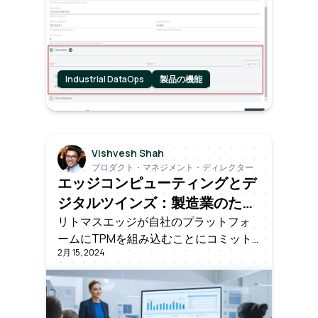
Industrial DataOps
製品の機能
Vishvesh Shah
プロダクト・マネジメント・ディレクター
エッジコンピューティングとデ
ジタルツインズ：製造業のため
に作られたマッチ (1)
リトマスエッジが自社のプラットフォ
ームにTPMを組み込むことにコミット
2月 15, 2024
していることは、顧客の産業業務に最
高レベルのセキュリティを提供すると
いう同社の献身を示すものである。