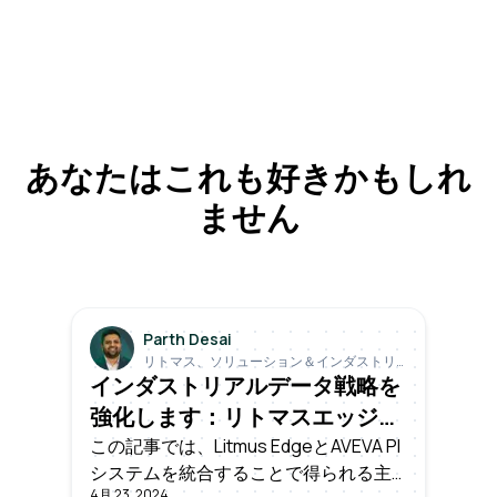
あなたはこれも好きかもしれ
ません
Parth Desai
リトマス、ソリューション＆インダストリ
アル・ディレクター／ファウンディング・
インダストリアルデータ戦略を
エンジニア
強化します：リトマスエッジと
AVEVA PIの統合
この記事では、Litmus EdgeとAVEVA PI
システムを統合することで得られる主
4月 23, 2024