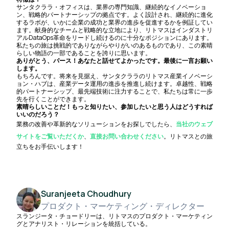
サンタクララ・オフィスは、業界の専門知識、継続的なイノベーショ
ン、戦略的パートナーシップの拠点です。よく設計され、継続的に進化
するラボが、いかに企業の成功と業界の進歩を促進するかを例証してい
ます。献身的なチームと戦略的な立地により、リトマスはインダストリ
アルDataOps革命をリードし続けるのに十分なポジションにあります。
私たちの旅は挑戦的でありながらやりがいのあるものであり、この素晴
らしい物語の一部であることを誇りに思います。
ありがとう、パース！あなたと話せてよかったです。最後に一言お願い
します。
もちろんです。将来を見据え、サンタクララのリトマス産業イノベーシ
ョン・ハブは、産業データ運用の進歩を推進し続けます。卓越性、戦略
的パートナーシップ、最先端技術に注力することで、私たちは常に一歩
先を行くことができます。
素晴らしいことだ！もっと知りたい、参加したいと思う人はどうすれば
いいのだろう？
業務の改善や革新的なソリューションをお探しでしたら、
当社のウェブ
サイトをご覧いただくか
、
直接お問い合わせください
。リトマスとの旅
立ちをお手伝いします！
Suranjeeta Choudhury
プロダクト・マーケティング・ディレクター
スランジータ・チョードリーは、リトマスのプロダクト・マーケティン
グとアナリスト・リレーションを統括している。