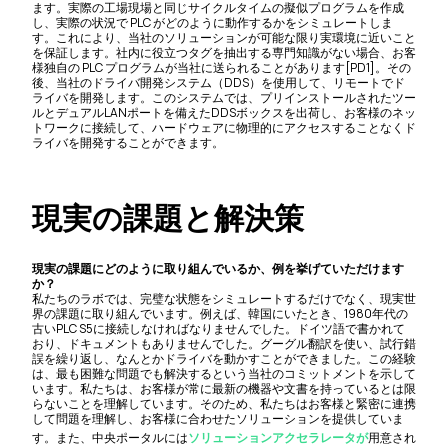
ます。実際の工場現場と同じサイクルタイムの擬似プログラムを作成
し、実際の状況で PLC がどのように動作するかをシミュレートしま
す。これにより、当社のソリューションが可能な限り実環境に近いこと
を保証します。社内に役立つタグを抽出する専門知識がない場合、お客
様独自の PLC プログラムが当社に送られることがあります[PD1]。その
後、当社のドライバ開発システム（DDS）を使用して、リモートでド
ライバを開発します。このシステムでは、プリインストールされたツー
ルとデュアルLANポートを備えたDDSボックスを出荷し、お客様のネッ
トワークに接続して、ハードウェアに物理的にアクセスすることなくド
ライバを開発することができます。
現実の課題と解決策
現実の課題にどのように取り組んでいるか、例を挙げていただけます
か？
私たちのラボでは、完璧な状態をシミュレートするだけでなく、現実世
界の課題に取り組んでいます。例えば、韓国にいたとき、1980年代の
古いPLC S5に接続しなければなりませんでした。ドイツ語で書かれて
おり、ドキュメントもありませんでした。グーグル翻訳を使い、試行錯
誤を繰り返し、なんとかドライバを動かすことができました。この経験
は、最も困難な問題でも解決するという当社のコミットメントを示して
います。私たちは、お客様が常に最新の機器や文書を持っているとは限
らないことを理解しています。そのため、私たちはお客様と緊密に連携
して問題を理解し、お客様に合わせたソリューションを提供していま
す。また、中央ポータルには
ソリューションアクセラレータが
用意され