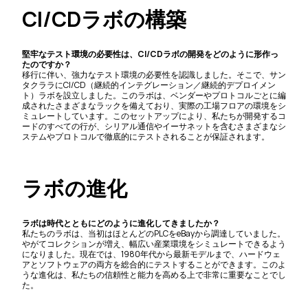
CI/CDラボの構築
堅牢なテスト環境の必要性は、CI/CDラボの開発をどのように形作っ
たのですか？
移行に伴い、強力なテスト環境の必要性を認識しました。そこで、サン
タクララにCI/CD（継続的インテグレーション／継続的デプロイメン
ト）ラボを設立しました。このラボは、ベンダーやプロトコルごとに編
成されたさまざまなラックを備えており、実際の工場フロアの環境をシ
ミュレートしています。このセットアップにより、私たちが開発するコ
ードのすべての行が、シリアル通信やイーサネットを含むさまざまなシ
ステムやプロトコルで徹底的にテストされることが保証されます。
ラボの進化
ラボは時代とともにどのように進化してきましたか？
私たちのラボは、当初はほとんどのPLCをeBayから調達していました。
やがてコレクションが増え、幅広い産業環境をシミュレートできるよう
になりました。現在では、1980年代から最新モデルまで、ハードウェ
アとソフトウェアの両方を総合的にテストすることができます。このよ
うな進化は、私たちの信頼性と能力を高める上で非常に重要なことでし
た。