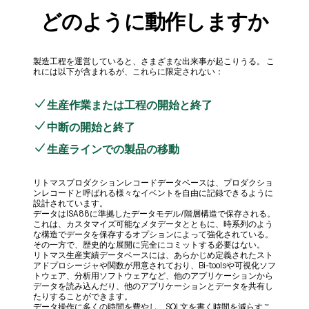
どのように動作しますか
製造工程を運営していると、さまざまな出来事が起こりうる。 こ
れには以下が含まれるが、これらに限定されない：
生産作業または工程の開始と終了
中断の開始と終了
生産ラインでの製品の移動
リトマスプロダクションレコードデータベースは、プロダクショ
ンレコードと呼ばれる様々なイベントを自由に記録できるように
設計されています。
データはISA88に準拠したデータモデル/階層構造で保存される。
これは、カスタマイズ可能なメタデータとともに、時系列のよう
な構造でデータを保存するオプションによって強化されている。
その一方で、歴史的な展開に完全にコミットする必要はない。
リトマス生産実績データベースには、あらかじめ定義されたスト
アドプロシージャや関数が用意されており、Bi-toolsや可視化ソフ
トウェア、分析用ソフトウェアなど、他のアプリケーションから
データを読み込んだり、他のアプリケーションとデータを共有し
たりすることができます。
データ操作に多くの時間を費やし、SQL文を書く時間を減らすこ