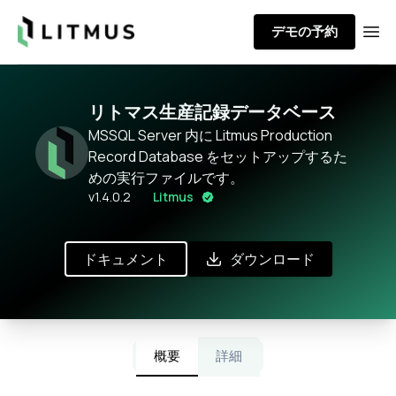
Litmus
デモの予約
Ope
リトマス生産記録データベース
MSSQL Server 内に Litmus Production
Record Database をセットアップするた
めの実行ファイルです。
v
1.4.0.2
Litmus
ドキュメント
ダウンロード
概要
詳細