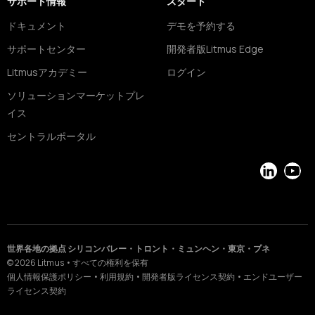
サポート情報
スタート
ドキュメント
デモを予約する
サポートセンター
開発者版Litmus Edge
Litmusアカデミー
ログイン
ソリューションマーケットプレ
イス
セントラルポータル
LinkedIn
YouT
世界各地の拠点 シリコンバレー・トロント・ミュンヘン・東京・プネ
©
2026
Litmus
•
すべての権利を保有
個人情報保護ポリシー
•
利用規約
•
開発者版ライセンス契約
•
エンドユーザー
ライセンス契約