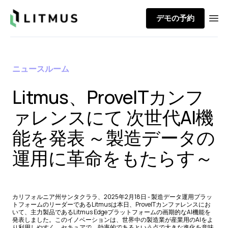
Litmus
デモの予約
Ope
ニュースルーム
Litmus、ProveITカンフ
ァレンスにて 次世代AI機
能を発表 ～製造データの
運用に革命をもたらす～
カリフォルニア州サンタクララ、2025年2月18日 - 製造データ運用プラッ
トフォームのリーダーであるLitmusは本日、ProveITカンファレンスにお
いて、主力製品であるLitmus Edgeプラットフォームの画期的なAI機能を
発表しました。このイノベーションは、世界中の製造業が産業用のAIをよ
り利用しやすく、セキュアで、効率的であるという点で大きな進化を意味