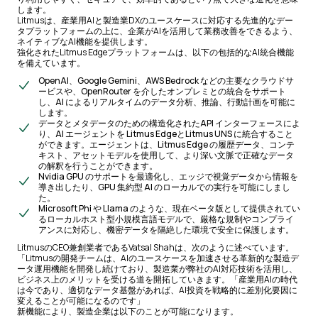
します。
Litmusは、産業用AIと製造業DXのユースケースに対応する先進的なデー
タプラットフォームの上に、企業がAIを活用して業務改善をできるよう、
ネイティブなAI機能を提供します。
強化されたLitmus Edgeプラットフォームは、以下の包括的なAI統合機能
を備えています。
OpenAI、Google Gemini、AWS Bedrock などの主要なクラウドサ
ービスや、OpenRouter を介したオンプレミとの統合をサポート
し、AI によるリアルタイムのデータ分析、推論、行動計画を可能に
します。
データとメタデータのための構造化されたAPI インターフェースによ
り、AI エージェントを Litmus EdgeとLitmus UNS に統合すること
ができます。エージェントは、Litmus Edge の履歴データ、コンテ
キスト、アセットモデルを使用して、より深い文脈で正確なデータ
の解釈を行うことができます。
Nvidia GPU のサポートを最適化し、エッジで視覚データから情報を
導き出したり、GPU 集約型 AI のローカルでの実行を可能にしまし
た。
Microsoft Phi や Llama のような、現在ベータ版として提供されてい
るローカルホスト型小規模言語モデルで、厳格な規制やコンプライ
アンスに対応し、機密データを隔絶した環境で安全に保護します。
LitmusのCEO兼創業者であるVatsal Shahは、次のように述べています。
「Litmusの開発チームは、AIのユースケースを加速させる革新的な製造デ
ータ運用機能を開発し続けており、製造業が弊社のAI対応技術を活用し、
ビジネス上のメリットを受ける道を開拓していきます。「産業用AIの時代
は今であり、適切なデータ基盤があれば、AI投資を戦略的に差別化要因に
変えることが可能になるのです」
新機能により、製造企業は以下のことが可能になります。