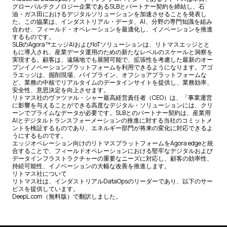
グローバルテクノロジー企業であるSLBとパートナー契約を締結し、石
油・ガス田におけるデジタルソリューションを加速させることを発表し
た。この協業は、インダストリアル・データ、AI、分野の専門知識を組み
合わせ、フィールド・オペレーションを最適化し、イノベーションを推進
するものです。
SLBのAgora™エッジAIおよびIoTソリューションは、リトマスエッジとと
もに導入され、産業データ運用のための新たなレベルのスケールと洞察を
実現する。顧客は、遠隔地でも展開可能で、拡張性を考慮した最新のオー
プンイノベーションプラットフォームを利用できるようになります。アゴ
ラエッジは、掘削現場、パイプライン、オフショアプラットフォームな
ど、業務の中核でリアルタイムのデータインサイトを提供し、業務効率、
安全性、意思決定を向上させます。
リトマス社のヴァツァル・シャー最高経営責任者（CEO）は、「事業運営
に影響を与えることができる高度なデジタル・ソリューションには、クリ
ーンでプライムなデータが必要です。SLBとのパートナー契約は、産業用
AIとデジタルトランスフォーメーションの推進に対する当社のコミットメ
ントを検証するものであり、エネルギー部門が将来の変化に対応できるよ
うにするものです。
エッジオペレーション向けのリトマスプラットフォームをAgora edgeと統
合することで、フィールドオペレーションにおける堅牢なデジタルおよび
データインフラストラクチャーの重要なニーズに対応し、顧客の効率性、
持続可能性、イノベーションの大幅な改善を推進します。
リトマス社について
リトマス社は、インダストリアルDataOpsのリーダーであり、以下のサー
ビスを提供しています。
DeepL.com（無料版）で翻訳しました。