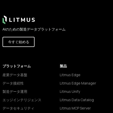
Footer
AIのための製造データプラットフォーム
今すぐ始める
プラットフォーム
製品
産業データ基盤
Litmus Edge
データ接続性
Litmus Edge Manager
製造データ運用
Litmus Unify
エッジインテリジェンス
Litmus Data Catalog
データセキュリティ
Litmus MCP Server