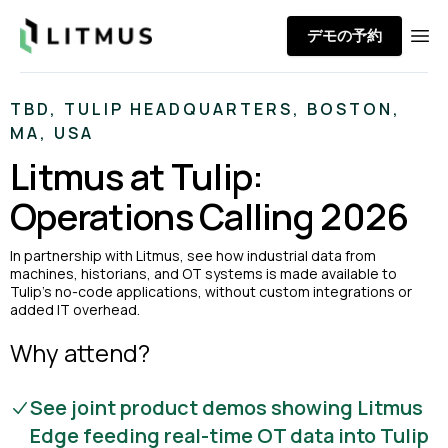
Litmus
デモの予約
Ope
TBD, TULIP HEADQUARTERS, BOSTON,
MA, USA
Litmus at Tulip:
Operations Calling 2026
In partnership with Litmus, see how industrial data from
machines, historians, and OT systems is made available to
Tulip’s no-code applications, without custom integrations or
added IT overhead.
Why attend?
See joint product demos showing Litmus
Edge feeding real-time OT data into Tulip