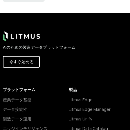
Footer
AIのための製造データプラットフォーム
今すぐ始める
プラットフォーム
製品
産業データ基盤
Litmus Edge
データ接続性
Litmus Edge Manager
製造データ運用
Litmus Unify
エッジインテリジェンス
Litmus Data Catalog