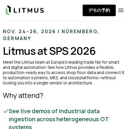
Litmus
デモの予約
Ope
NOV. 24–26, 2026 | NÜREMBERG,
GERMANY
Litmus at SPS 2026
Meet the Litmus team at Europe’s leading trade fair for smart
and digital automation. See how Litmus provides a flexible,
production-ready way to access shop floor data and connect it
to automation systems, MES, and cloud platforms—without
locking you into a single vendor or architecture.
Why attend?
See live demos of industrial data
ingestion across heterogeneous OT
systems