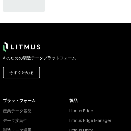
Footer
AIのための製造データプラットフォーム
今すぐ始める
プラットフォーム
製品
産業データ基盤
Litmus Edge
データ接続性
Litmus Edge Manager
製造データ運用
Litmus Unify