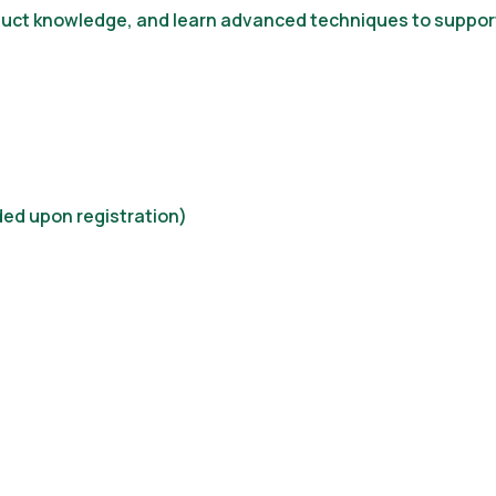
uct knowledge, and learn advanced techniques to suppor
ded upon registration)