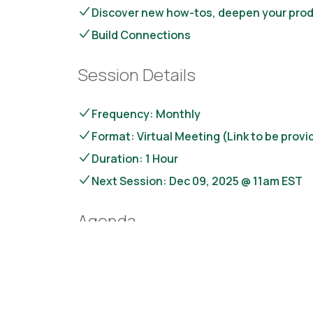
Discover new how-tos, deepen your prod
Build Connections
Session Details
Frequency: Monthly
Format: Virtual Meeting (Link to be provi
Duration: 1 Hour
Next Session: Dec 09, 2025 @ 11am EST
Agenda
Product Updates and Demonstrations
Q&A and Troubleshooting Session
Success Stories and Use Cases