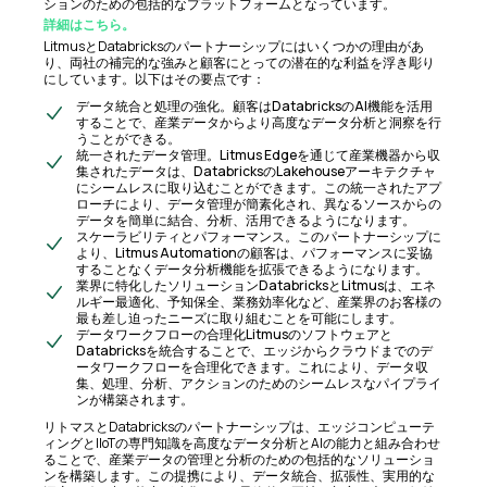
ションのための包括的なプラットフォームとなっています。
詳細はこちら。
LitmusとDatabricksのパートナーシップにはいくつかの理由があ
り、両社の補完的な強みと顧客にとっての潜在的な利益を浮き彫り
にしています。以下はその要点です：
データ統合と処理の強化。顧客はDatabricksのAI機能を活用
することで、産業データからより高度なデータ分析と洞察を行
うことができる。
統一されたデータ管理。Litmus Edgeを通じて産業機器から収
集されたデータは、DatabricksのLakehouseアーキテクチャ
にシームレスに取り込むことができます。この統一されたアプ
ローチにより、データ管理が簡素化され、異なるソースからの
データを簡単に結合、分析、活用できるようになります。
スケーラビリティとパフォーマンス。このパートナーシップに
より、Litmus Automationの顧客は、パフォーマンスに妥協
することなくデータ分析機能を拡張できるようになります。
業界に特化したソリューションDatabricksとLitmusは、エネ
ルギー最適化、予知保全、業務効率化など、産業界のお客様の
最も差し迫ったニーズに取り組むことを可能にします。
データワークフローの合理化Litmusのソフトウェアと
Databricksを統合することで、エッジからクラウドまでのデ
ータワークフローを合理化できます。これにより、データ収
集、処理、分析、アクションのためのシームレスなパイプライ
ンが構築されます。
リトマスとDatabricksのパートナーシップは、エッジコンピューテ
ィングとIIoTの専門知識を高度なデータ分析とAIの能力と組み合わせ
ることで、産業データの管理と分析のための包括的なソリューショ
ンを構築します。この提携により、データ統合、拡張性、実用的な