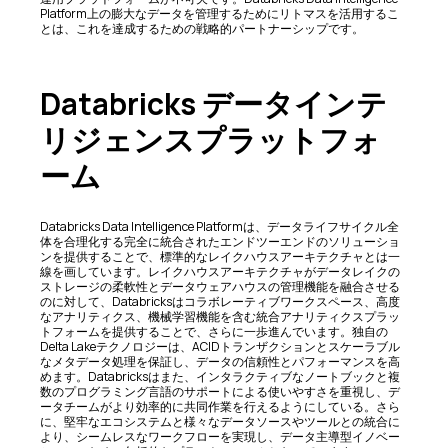
Platform上の膨大なデータを管理するためにリトマスを活用するこ
とは、これを達成するための戦略的パートナーシップです。
Databricks データインテ
リジェンスプラットフォ
ーム
Databricks Data Intelligence Platformは、データライフサイクル全
体を合理化する完全に統合されたエンドツーエンドのソリューショ
ンを提供することで、標準的なレイクハウスアーキテクチャとは一
線を画しています。レイクハウスアーキテクチャがデータレイクの
ストレージの柔軟性とデータウェアハウスの管理機能を融合させる
のに対して、Databricksはコラボレーティブワークスペース、高度
なアナリティクス、機械学習機能を含む統合アナリティクスプラッ
トフォームを提供することで、さらに一歩進んでいます。独自の
Delta Lakeテクノロジーは、ACIDトランザクションとスケーラブル
なメタデータ処理を保証し、データの信頼性とパフォーマンスを高
めます。Databricksはまた、インタラクティブなノートブックと複
数のプログラミング言語のサポートによる使いやすさを重視し、デ
ータチームがより効率的に共同作業を行えるようにしている。さら
に、堅牢なエコシステムと様々なデータソースやツールとの統合に
より、シームレスなワークフローを実現し、データ主導型イノベー