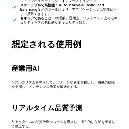
ル・コンピューティング・インフラストラクチャ。
スケーラブルで高性能：
Auto ScalingやElastic Load
Balancingなどのツールにより、アプリケーションは需要に応
じて拡張できます。
セキュアであること：
物理的、運用上、ソフトウェア上のセキ
ュリティを含む包括的なセキュリティ対策。
想定される使用例
産業用AI
AIアルゴリズムを導入して、パターンや異常を検出し、機械の故障
を予測し、メンテナンス作業を最適化する。
リアルタイム品質予測
リアルタイムの品質予測システムを導入し、潜在的な欠陥を予見し
て修正する。