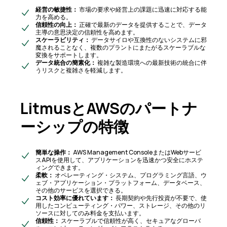
経営の敏捷性：
市場の要求や経営上の課題に迅速に対応する能
力を高める。
信頼性の向上：
正確で最新のデータを提供することで、データ
主導の意思決定の信頼性を高めます。
スケーラビリティ：
データサイロや互換性のないシステムに邪
魔されることなく、複数のプラントにまたがるスケーラブルな
変換をサポートします。
データ統合の簡素化：
複雑な製造環境への最新技術の統合に伴
うリスクと複雑さを軽減します。
LitmusとAWSのパートナ
ーシップの特徴
簡単な操作：
AWS Management ConsoleまたはWebサービ
スAPIを使用して、アプリケーションを迅速かつ安全にホステ
ィングできます。
柔軟：
オペレーティング・システム、プログラミング言語、ウ
ェブ・アプリケーション・プラットフォーム、データベース、
その他のサービスを選択できる。
コスト効率に優れています：
長期契約や先行投資が不要で、使
用したコンピューティング・パワー、ストレージ、その他のリ
ソースに対してのみ料金を支払います。
信頼性：
スケーラブルで信頼性が高く、セキュアなグローバ