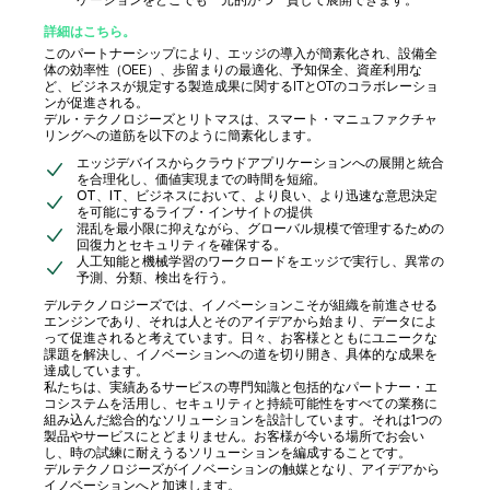
詳細はこちら。
このパートナーシップにより、エッジの導入が簡素化され、設備全
体の効率性（OEE）、歩留まりの最適化、予知保全、資産利用な
ど、ビジネスが規定する製造成果に関するITとOTのコラボレーショ
ンが促進される。
デル・テクノロジーズとリトマスは、スマート・マニュファクチャ
リングへの道筋を以下のように簡素化します。
エッジデバイスからクラウドアプリケーションへの展開と統合
を合理化し、価値実現までの時間を短縮。
OT、IT、ビジネスにおいて、より良い、より迅速な意思決定
を可能にするライブ・インサイトの提供
混乱を最小限に抑えながら、グローバル規模で管理するための
回復力とセキュリティを確保する。
人工知能と機械学習のワークロードをエッジで実行し、異常の
予測、分類、検出を行う。
デルテクノロジーズでは、イノベーションこそが組織を前進させる
エンジンであり、それは人とそのアイデアから始まり、データによ
って促進されると考えています。日々、お客様とともにユニークな
課題を解決し、イノベーションへの道を切り開き、具体的な成果を
達成しています。
私たちは、実績あるサービスの専門知識と包括的なパートナー・エ
コシステムを活用し、セキュリティと持続可能性をすべての業務に
組み込んだ総合的なソリューションを設計しています。それは1つの
製品やサービスにとどまりません。お客様が今いる場所でお会い
し、時の試練に耐えうるソリューションを編成することです。
デル テクノロジーズがイノベーションの触媒となり、アイデアから
イノベーションへと加速します。