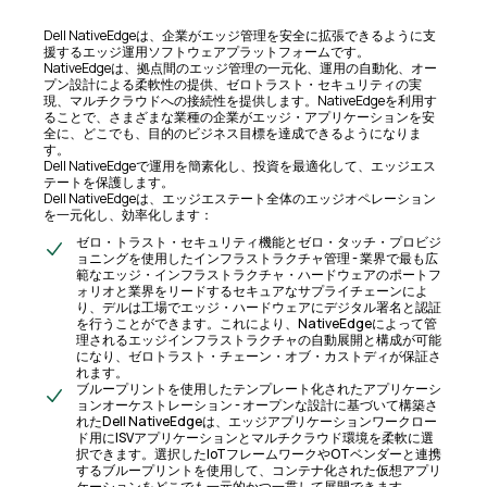
Dell NativeEdgeは、企業がエッジ管理を安全に拡張できるように支
援するエッジ運用ソフトウェアプラットフォームです。
NativeEdgeは、拠点間のエッジ管理の一元化、運用の自動化、オー
プン設計による柔軟性の提供、ゼロトラスト・セキュリティの実
現、マルチクラウドへの接続性を提供します。NativeEdgeを利用す
ることで、さまざまな業種の企業がエッジ・アプリケーションを安
全に、どこでも、目的のビジネス目標を達成できるようになりま
す。
Dell NativeEdgeで運用を簡素化し、投資を最適化して、エッジエス
テートを保護します。
Dell NativeEdgeは、エッジエステート全体のエッジオペレーション
を一元化し、効率化します：
ゼロ・トラスト・セキュリティ機能とゼロ・タッチ・プロビジ
ョニングを使用したインフラストラクチャ管理 - 業界で最も広
範なエッジ・インフラストラクチャ・ハードウェアのポートフ
ォリオと業界をリードするセキュアなサプライチェーンによ
り、デルは工場でエッジ・ハードウェアにデジタル署名と認証
を行うことができます。これにより、NativeEdgeによって管
理されるエッジインフラストラクチャの自動展開と構成が可能
になり、ゼロトラスト・チェーン・オブ・カストディが保証さ
れます。
ブループリントを使用したテンプレート化されたアプリケーシ
ョンオーケストレーション - オープンな設計に基づいて構築さ
れたDell NativeEdgeは、エッジアプリケーションワークロー
ド用にISVアプリケーションとマルチクラウド環境を柔軟に選
択できます。選択したIoTフレームワークやOTベンダーと連携
するブループリントを使用して、コンテナ化された仮想アプリ
ケーションをどこでも一元的かつ一貫して展開できます。