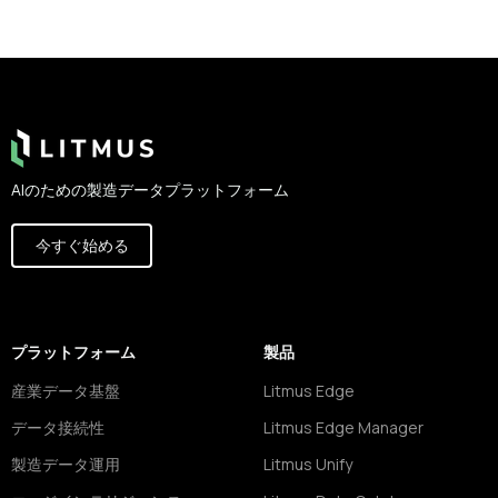
Footer
AIのための製造データプラットフォーム
今すぐ始める
プラットフォーム
製品
産業データ基盤
Litmus Edge
データ接続性
Litmus Edge Manager
製造データ運用
Litmus Unify