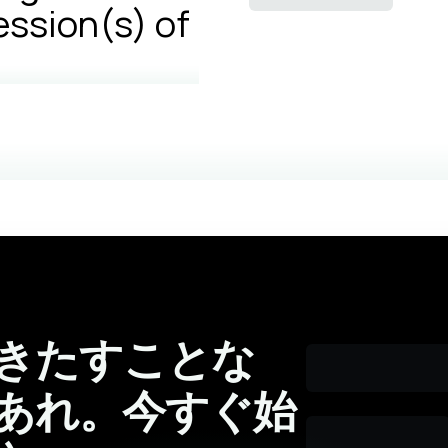
ession(s) of
きたすことな
あれ。今すぐ始