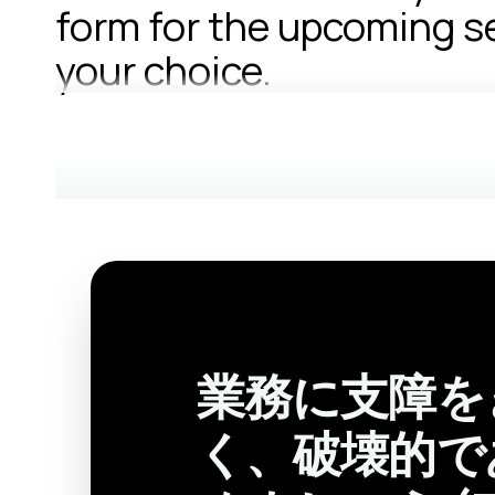
form for the upcoming s
your choice.
業務に支障を
く、破壊的で