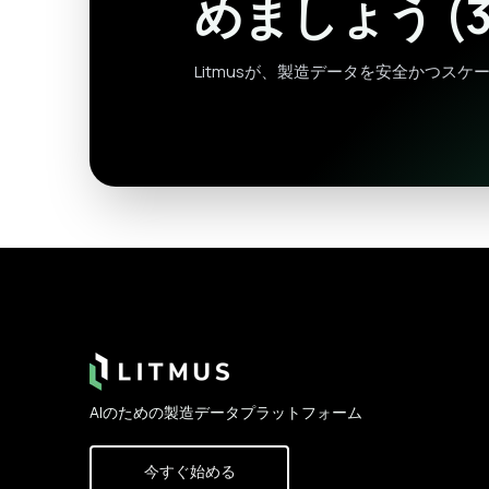
めましょう (3
Litmusが、製造データを安全かつス
Footer
AIのための製造データプラットフォーム
今すぐ始める