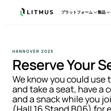
Litmus
プラットフォーム
製品
HANNOVER 2025
Reserve Your S
We know you could use t
and take a seat, have a c
and a snack while you jo
(Hall 16 Stand B06) for 