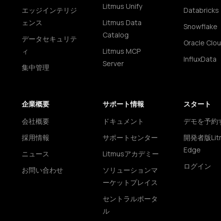
Litmus Unify
エッジインテリジ
Databricks
ェンス
Litmus Data
Snowflake
Catalog
データセキュリテ
Oracle Clo
ィ
Litmus MCP
InfluxData
Server
集中管理
企業概要
サポート情報
スタート
会社概要
ドキュメント
デモを予約
採用情報
サポートセンター
開発者版Lit
Edge
ニュース
Litmusアカデミー
ログイン
お問い合わせ
ソリューションマ
ーケットプレイス
セントラルポータ
ル