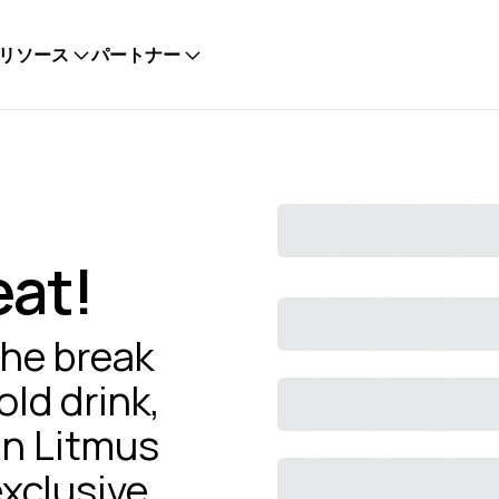
リソース
パートナー
eat!
he break
old drink,
in Litmus
exclusive