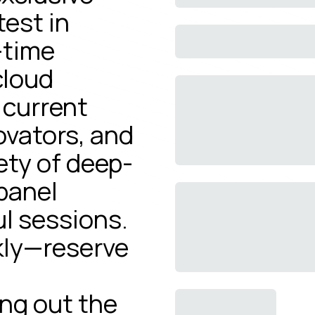
test in
-time
cloud
 current
ovators, and
ety of deep-
 panel
ul sessions.
ckly—reserve
ing out the