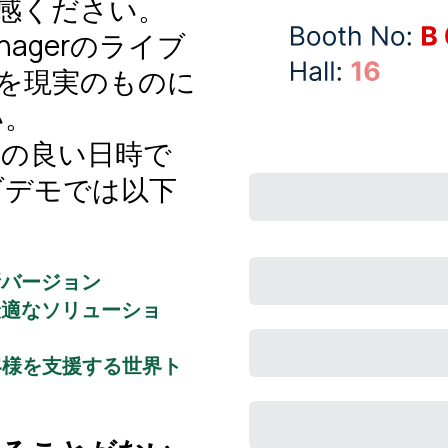
体感ください。
 Managerのライブ
標を現実のものに
い。
合の良い日時で
ブデモでは以下
最新バージョン
最適なソリューショ
客様を支援する世界ト