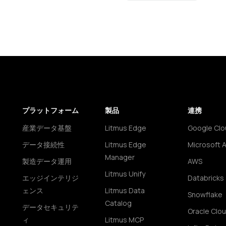
プラットフォーム
製品
連携
産業データ基盤
Litmus Edge
Google Clo
データ接続性
Litmus Edge
Microsoft 
Manager
製造データ運用
AWS
Litmus Unify
エッジインテリジ
Databricks
ェンス
Litmus Data
Snowflake
Catalog
データセキュリテ
Oracle Clo
ィ
Litmus MCP