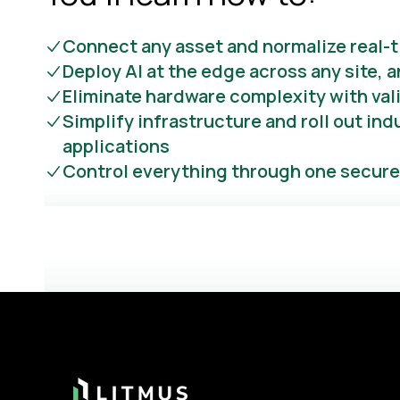
Connect any asset and normalize real-
Deploy AI at the edge across any site,
Eliminate hardware complexity with va
Simplify infrastructure and roll out indu
applications
Control everything through one secure,
Footer