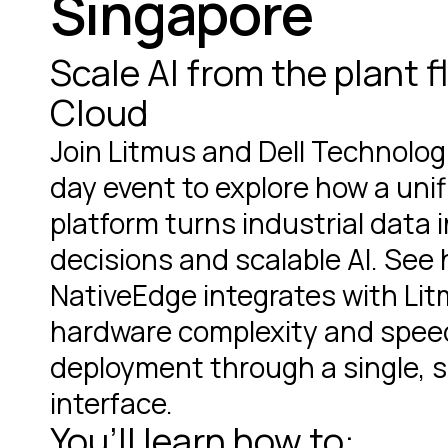
Singapore
Scale AI from the plant f
Cloud
Join Litmus and Dell Technologi
day event to explore how a uni
platform turns industrial data 
decisions and scalable AI. See 
NativeEdge integrates with Li
hardware complexity and spee
deployment through a single, s
interface.
You’ll learn how to: