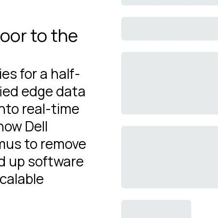
loor to the
es for a half-
fied edge data
into real-time
how Dell
tmus to remove
d up software
calable