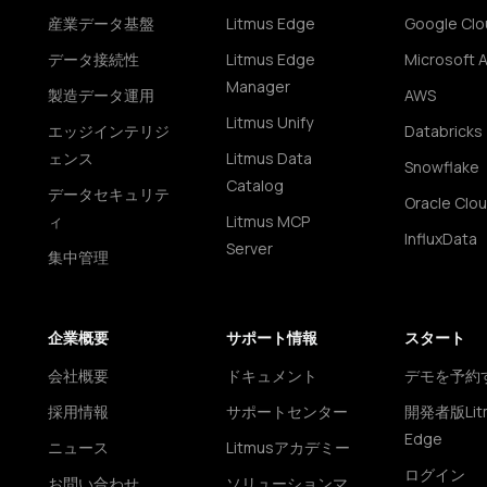
産業データ基盤
Litmus Edge
Google Clo
データ接続性
Litmus Edge
Microsoft 
Manager
製造データ運用
AWS
Litmus Unify
エッジインテリジ
Databricks
ェンス
Litmus Data
Snowflake
Catalog
データセキュリテ
Oracle Clo
ィ
Litmus MCP
InfluxData
Server
集中管理
企業概要
サポート情報
スタート
会社概要
ドキュメント
デモを予約
採用情報
サポートセンター
開発者版Lit
Edge
ニュース
Litmusアカデミー
ログイン
お問い合わせ
ソリューションマ