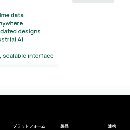
time data
 anywhere
lidated designs
strial AI
 scalable interface
プラットフォーム
製品
連携