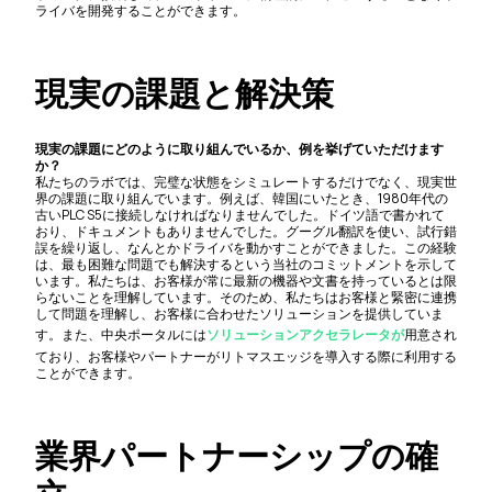
ライバを開発することができます。
現実の課題と解決策
現実の課題にどのように取り組んでいるか、例を挙げていただけます
か？
私たちのラボでは、完璧な状態をシミュレートするだけでなく、現実世
界の課題に取り組んでいます。例えば、韓国にいたとき、1980年代の
古いPLC S5に接続しなければなりませんでした。ドイツ語で書かれて
おり、ドキュメントもありませんでした。グーグル翻訳を使い、試行錯
誤を繰り返し、なんとかドライバを動かすことができました。この経験
は、最も困難な問題でも解決するという当社のコミットメントを示して
います。私たちは、お客様が常に最新の機器や文書を持っているとは限
らないことを理解しています。そのため、私たちはお客様と緊密に連携
して問題を理解し、お客様に合わせたソリューションを提供していま
す。また、中央ポータルには
ソリューションアクセラレータが
用意され
ており、お客様やパートナーがリトマスエッジを導入する際に利用する
ことができます。
業界パートナーシップの確