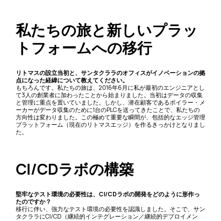
私たちの旅と新しいプラッ
トフォームへの移行
リトマスの設立当初と、サンタクララのオフィスがイノベーションの拠
点になった経緯について教えてください。
もちろんです。私たちの旅は、2016年6月に私が最初のエンジニアとし
て3人の創業者に加わったことから始まりました。当初はデータの収集
と管理に重点を置いていました。しかし、潜在顧客であるボイラー・メ
ーカーがデータ収集のために1台のPLCを送ってきたことで、私たちの
方向性は変わりました。この極めて重要な瞬間が、包括的なエッジ管理
プラットフォーム（現在のリトマスエッジ）を作るきっかけとなりまし
た。
CI/CDラボの構築
堅牢なテスト環境の必要性は、CI/CDラボの開発をどのように形作っ
たのですか？
移行に伴い、強力なテスト環境の必要性を認識しました。そこで、サン
タクララにCI/CD（継続的インテグレーション／継続的デプロイメン