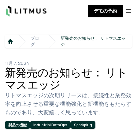
Litmus
デモの予約
Ope
ブロ
新発売のお知らせ： リトマスエッ
グ
ジ
Home
11月 7, 2024
新発売のお知らせ： リト
マスエッジ
リトマスエッジの次期リリースは、接続性と業務効
率を向上させる重要な機能強化と新機能をもたらす
ものであり、大変嬉しく思っています。
製品の機能
Industrial DataOps
Sparkplug