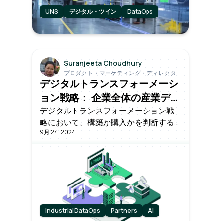
UNS
デジタル・ツイン
DataOps
Suranjeeta Choudhury
プロダクト・マーケティング・ディレクタ
ー
デジタルトランスフォーメーシ
ョン戦略： 企業全体の産業デー
タ運用を再考する (1)
デジタルトランスフォーメーション戦
略において、構築か購入かを判断する
9月 24, 2024
ことは極めて重要です。イノベーショ
ンと現実主義のバランスを取り、長期
的な目標に沿いながら成長を促進する
選択をすることが重要です。十分な情
報を得た上で、主導権を握る選択をし
ましょう。
Industrial DataOps
Partners
AI