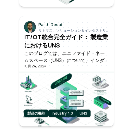
Parth Desai
リトマス、ソリューション＆インダストリ
アル・ディレクター／ファウンディング・
IT/OT統合完全ガイド： 製造業
エンジニア
におけるUNS
このブログでは、ユニファイド・ネー
ムスペース（UNS）について、インダ
10月 24, 2024
ストリアル・データ・ジャーニーとい
う切り口で掘り下げていく。
製品の機能
Industry 4.0
UNS