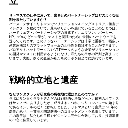
立
リトマスでの仕事において、業界とのパートナーシップはどのような役
割を果たしていますか？
パース・デサイ：リトマスでソリューション＆インダストリアル担当デ
ィレクターを務めていて、最もやりがいを感じていることのひとつは、
ハードウェア・パートナーシップの育成です。エマソン、パーカー、
HP、デルなどの企業が、テストと認証のために最新のハードウェアを
送ってくれます。このようなパートナーシップは非常に重要で、幅広い
産業用機器とのプラットフォームの互換性を検証することができます。
パロアルトネットワークスやNTTデータのような企業がソリューション
の開発やテストに利用するようになり、私たちのラボの評判は高まって
います。実際、多くの企業が私たちのラボを目当てに訪れています。
戦略的立地と遺産
なぜサンタクララが研究所の所在地に選ばれたのですか？
ラボにサンタクララを選んだのは戦略的な決断だった。最初のオフィス
はサンノゼにありましたが、成長するにつれ、シリコンバレーの始まり
であるインテルの近くに移転しました。リトマスという言葉は120年の
歴史があり、一貫性と問題解決へのコミットメントを象徴しています。
この場所は、私たちの目標やビジョンに完全に合致しており、技術革新
の中心に位置しています。