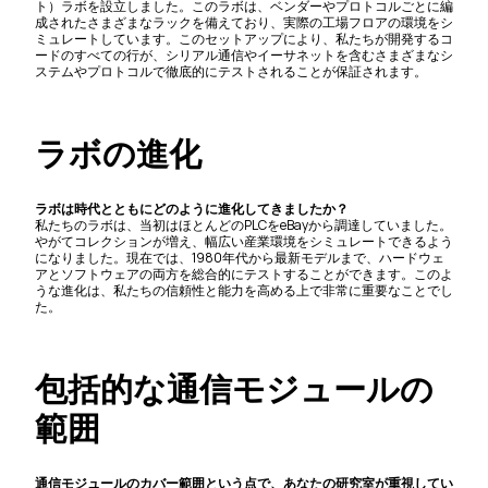
ト）ラボを設立しました。このラボは、ベンダーやプロトコルごとに編
成されたさまざまなラックを備えており、実際の工場フロアの環境をシ
ミュレートしています。このセットアップにより、私たちが開発するコ
ードのすべての行が、シリアル通信やイーサネットを含むさまざまなシ
ステムやプロトコルで徹底的にテストされることが保証されます。
ラボの進化
ラボは時代とともにどのように進化してきましたか？
私たちのラボは、当初はほとんどのPLCをeBayから調達していました。
やがてコレクションが増え、幅広い産業環境をシミュレートできるよう
になりました。現在では、1980年代から最新モデルまで、ハードウェ
アとソフトウェアの両方を総合的にテストすることができます。このよ
うな進化は、私たちの信頼性と能力を高める上で非常に重要なことでし
た。
包括的な通信モジュールの
範囲
通信モジュールのカバー範囲という点で、あなたの研究室が重視してい