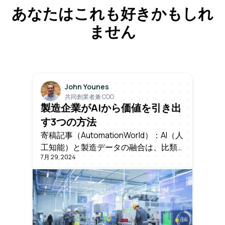
あなたはこれも好きかもしれ
ません
John Younes
共同創業者兼 COO
製造企業がAIから価値を引き出
す3つの方法
寄稿記事（AutomationWorld）：AI（人
工知能）と製造データの融合は、比類
7月 29, 2024
ないレベルの効率と革新を整えつつあ
ります。中でも、どのアプリケーショ
ンで最も短期的な価値を得られるかを
知ることが成功のカギです。