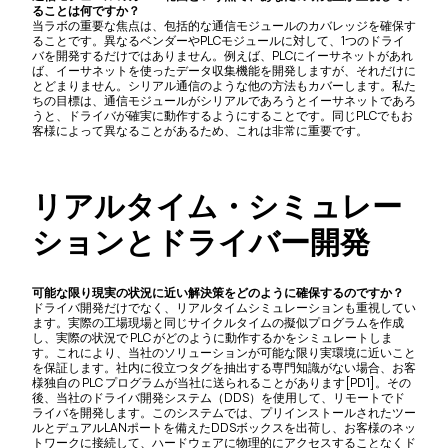
ることは何ですか？
当ラボの重要な焦点は、包括的な通信モジュールのカバレッジを確保す
ることです。異なるベンダーやPLCモジュールに対して、1つのドライ
バを開発するだけではありません。例えば、PLCにイーサネットがあれ
ば、イーサネットを使ったデータ収集機能を開発しますが、それだけに
とどまりません。シリアル通信のような他の方法もカバーします。私た
ちの目標は、通信モジュールがシリアルであろうとイーサネットであろ
うと、ドライバが確実に動作するようにすることです。同じPLCでもお
客様によって異なることがあるため、これは非常に重要です。
リアルタイム・シミュレー
ションとドライバー開発
可能な限り現実の状況に近い解決策をどのように確保するのですか？
ドライバ開発だけでなく、リアルタイムシミュレーションも重視してい
ます。実際の工場現場と同じサイクルタイムの擬似プログラムを作成
し、実際の状況で PLC がどのように動作するかをシミュレートしま
す。これにより、当社のソリューションが可能な限り実環境に近いこと
を保証します。社内に役立つタグを抽出する専門知識がない場合、お客
様独自の PLC プログラムが当社に送られることがあります[PD1]。その
後、当社のドライバ開発システム（DDS）を使用して、リモートでド
ライバを開発します。このシステムでは、プリインストールされたツー
ルとデュアルLANポートを備えたDDSボックスを出荷し、お客様のネッ
トワークに接続して、ハードウェアに物理的にアクセスすることなくド