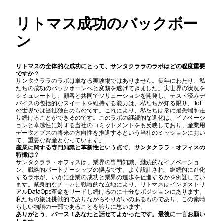
リトマス成功のバックボー
ン
リトマスの全体的な成功にとって、サンタクララのラボはどの程度重要
ですか？
サンタクララのラボは単なる実験場ではありません。長年にわたり、私
たちの成功のバックボーンへと変貌を遂げてきました。実世界の状況を
シミュレートし、顧客と共同でソリューションを開発し、テスト済みデ
バイスの包括的なスイートを維持する能力は、私たちが知る限り、IIoT
の世界では当社独自のものです。これにより、私たちは常に最先端を走
り続けることができるのです。このラボの継続的な進化は、イノベーシ
ョンと卓越性に対する当社のコミットメントをも反映しており、産業用
データオプスの将来の方向性を推進するという当社のミッションにおい
て、重要な資産となっています。
産業に関する専門知識と革新性という点で、サンタクララ・オフィスの
特徴は？
サンタクララ・オフィスは、業界の専門知識、継続的なイノベーショ
ン、戦略的パートナーシップの拠点です。よく設計され、継続的に進化
するラボが、いかに企業の成功と業界の進歩を促進するかを例証してい
ます。献身的なチームと戦略的な立地により、リトマスはインダストリ
アルDataOps革命をリードし続けるのに十分なポジションにあります。
私たちの旅は挑戦的でありながらやりがいのあるものであり、この素晴
らしい物語の一部であることを誇りに思います。
ありがとう、パース！あなたと話せてよかったです。最後に一言お願い