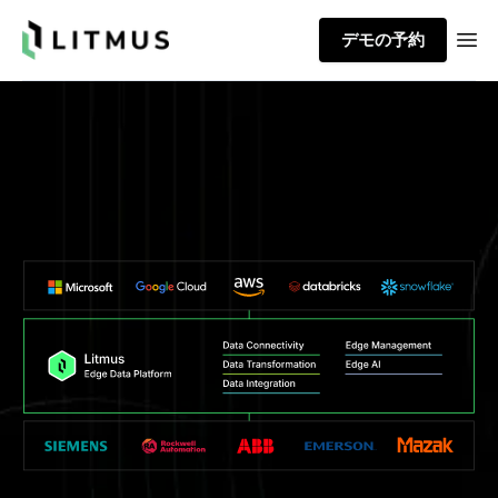
Litmus
デモの予約
Ope