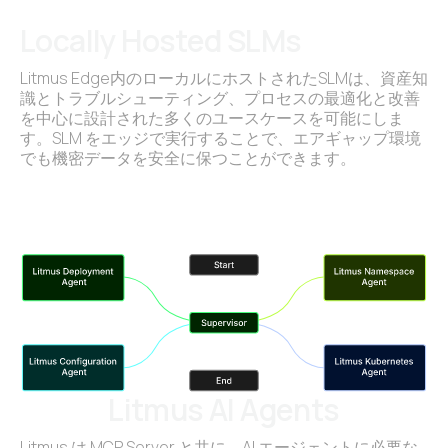
Locally Hosted SLMs
Litmus Edge内のローカルにホストされたSLMは、資産知
識とトラブルシューティング、プロセスの最適化と改善
を中心に設計された多くのユースケースを可能にしま
す。SLM をエッジで実行することで、エアギャップ環境
でも機密データを安全に保つことができます。
Litmus AI Agents
Litmus は MCP Server と共に、AI エージェントに必要な