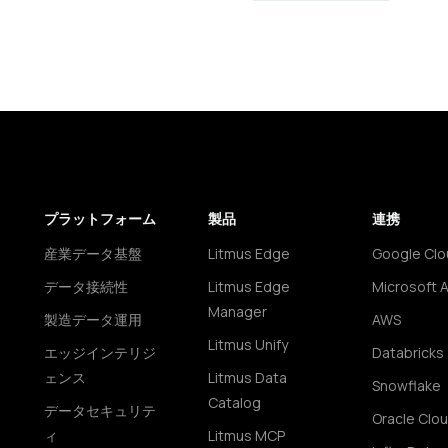
プラットフォーム
製品
連携
産業データ基盤
Litmus Edge
Google Clo
データ接続性
Litmus Edge
Microsoft 
Manager
製造データ運用
AWS
Litmus Unify
エッジインテリジ
Databricks
ェンス
Litmus Data
Snowflake
Catalog
データセキュリテ
Oracle Clo
ィ
Litmus MCP