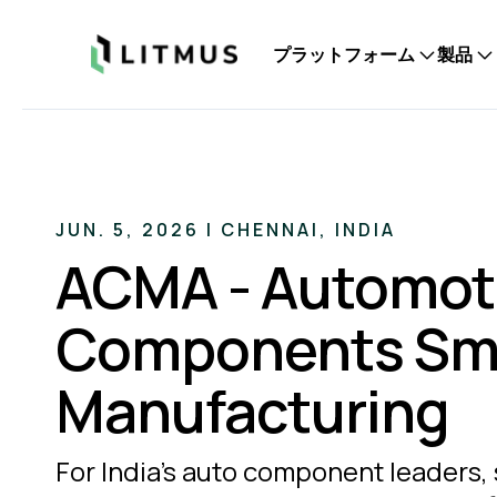
Litmus
プラットフォーム
製品
JUN. 5, 2026 | CHENNAI, INDIA
ACMA - Automot
Components Sm
Manufacturing
For India's auto component leaders, 