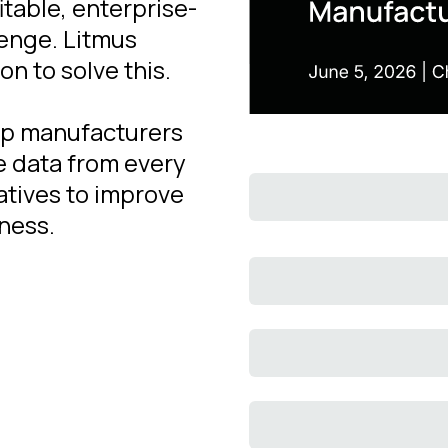
itable, enterprise-
lenge. Litmus
n to solve this.
elp manufacturers
e data from every
iatives to improve
ness.