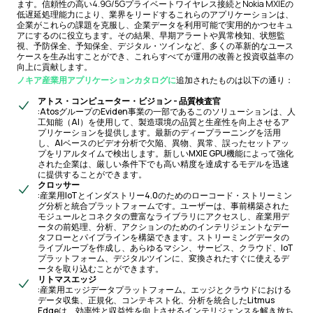
ます。信頼性の高い4.9G/5Gプライベートワイヤレス接続とNokia MXIEの
低遅延処理能力により、業界をリードするこれらのアプリケーションは、
企業がこれらの課題を克服し、企業データを利用可能で実用的かつセキュ
アにするのに役立ちます。その結果、早期アラートや異常検知、状態監
視、予防保全、予知保全、デジタル・ツインなど、多くの革新的なユース
ケースを生み出すことができ、これらすべてが運用の改善と投資収益率の
向上に貢献します。
ノキア産業用アプリケーションカタログに
追加されたものは以下の通り：
アトス・コンピューター・ビジョン - 品質検査官
:AtosグループのEviden事業の一部であるこのソリューションは、人
工知能（AI）を使用して、製造環境の品質と生産性を向上させるア
プリケーションを提供します。最新のディープラーニングを活用
し、AIベースのビデオ分析で欠陥、異物、異常、誤ったセットアッ
プをリアルタイムで検出します。新しいMXIE GPU機能によって強化
された企業は、厳しい条件下でも高い精度を達成するモデルを迅速
に提供することができます。
クロッサー
:産業用IoTとインダストリー4.0のためのローコード・ストリーミン
グ分析と統合プラットフォームです。ユーザーは、事前構築された
モジュールとコネクタの豊富なライブラリにアクセスし、産業用デ
ータの前処理、分析、アクションのためのインテリジェントなデー
タフローとパイプラインを構築できます。ストリーミングデータの
ライブループを作成し、あらゆるマシン、サービス、クラウド、IoT
プラットフォーム、デジタルツインに、変換されたすぐに使えるデ
ータを取り込むことができます。
リトマスエッジ
:産業用エッジデータプラットフォーム。エッジとクラウドにおける
データ収集、正規化、コンテキスト化、分析を統合したLitmus
Edgeは、効率性と収益性を向上させるインテリジェンスを解き放ち