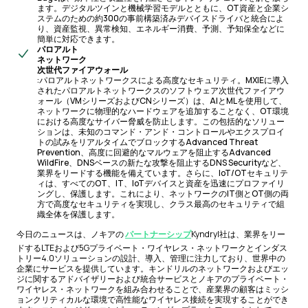
ます。デジタルツインと機械学習モデルとともに、OT資産と企業シ
ステムのための約300の事前構築済みデバイスドライバと統合によ
り、資産監視、異常検知、エネルギー消費、予測、予知保全などに
簡単に対応できます。
パロアルト
ネットワーク
次世代ファイアウォール
:パロアルトネットワークスによる高度なセキュリティ。MXIEに導入
されたパロアルトネットワークスのソフトウェア次世代ファイアウ
ォール（VMシリーズおよびCNシリーズ）は、AIとMLを使用して、
ネットワークに物理的なハードウェアを追加することなく、OT環境
における高度なサイバー脅威を防止します。この包括的なソリュー
ションは、未知のコマンド・アンド・コントロールやエクスプロイ
トの試みをリアルタイムでブロックするAdvanced Threat
Prevention、高度に回避的なマルウェアを阻止するAdvanced
WildFire、DNSベースの新たな攻撃を阻止するDNS Securityなど、
業界をリードする機能を備えています。さらに、IoT/OTセキュリテ
ィは、すべてのOT、IT、IoTデバイスと資産を迅速にプロファイリ
ングし、保護します。これにより、ネットワークのIT側とOT側の両
方で高度なセキュリティを実現し、クラス最高のセキュリティで組
織全体を保護します。
今日のニュースは、ノキアの
パートナーシップ
Kyndryl社は、業界をリー
ドするLTEおよび5Gプライベート・ワイヤレス・ネットワークとインダス
トリー4.0ソリューションの設計、導入、管理に注力しており、世界中の
企業にサービスを提供しています。キンドリルのネットワークおよびエッ
ジに関するアドバイザリーおよび統合サービスとノキアのプライベート・
ワイヤレス・ネットワークを組み合わせることで、産業界の顧客はミッシ
ョンクリティカルな環境で高性能なワイヤレス接続を実現することができ