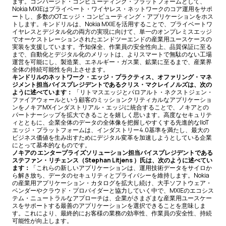
ます。コンバージド・コンピューティング・プラットフォームとして、
Nokia MXIEはプライベート・ワイヤレス・ネットワークのコア運用をサポ
ートし、多数のOTエッジ・コンピューティング・アプリケーションをホス
トします。キンドリルは、Nokia MXIEを活用することで、プライベートワ
イヤレスとデジタル化の両方の実現に向けて、単一のオンプレミスエッジ
でオーケストレーションされたエンドツーエンドの産業用ユースケースの
実装を支援しています。予知保全、作業員の安全性向上、品質保証に至る
まで、自動化とデジタル化のメリットは、よりスマートで無駄のない工場
運営を可能にし、製造業、エネルギー・ガス業、鉱業に至るまで、産業界
全体の持続可能性を向上させます。
キンドリルのネットワーク・エッジ・プラクティス、オファリング・マネ
ジメント担当バイスプレジデントであるクリス・マクレイノルズは、次の
ように述べています：
「リトマスエッジとパロアルト・ネクストジェン・
ファイアウォールという顧客のミッションクリティカルなアプリケーショ
ンをノキアMXインダストリアル・エッジに統合することで、ノキアとの
パートナーシップを拡大できることを嬉しく思います。高度なセキュリテ
ィとともに、企業全体のデータの全体像を把握しやすくする先進的なIIoT
エッジ・プラットフォームは、インダストリー4.0基準を満たし、最大の
ビジネス価値を生み出すためにデジタル変革を加速しようとしている企業
にとって基本的なものです。
ノキアの
エンタープライズソリューション担当バイスプレジデントである
ステファン・リチェンス（Stephan Litjens
）氏は、次のように述べてい
ます：
「これらの新しいアプリケーションは、運用技術データをサイロか
ら解き放ち、データのセキュリティとプライバシーを維持します。Nokia
の産業用アプリケーション・カタログを拡大し続け、大手ソフトウェア・
ベンダーやクラウド・プロバイダーと協力していく中で、MXIEのエコシス
テム・ニュートラルなアプローチは、企業がさまざまな産業用ユースケー
スをサポートする最善のアプリケーションを選択できることを意味しま
す。これにより、最終的にお客様の業務の効率性、作業員の安全性、持続
可能性が向上します。