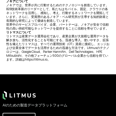
ノキアについて
ノキアでは、世界が共に行動するためのテクノロジーを創造しています。
B2B技術革新のリーダーとして、私たちはモバイル、固定、クラウドの各
ネットワークを活用し、感知し、考え、行動するネットワークを開拓して
います。さらに、受賞歴のあるノキア・ベル研究所が主導する知的財産と
長期的な研究によって価値を創造しています。
世界中のサービスプロバイダ、企業、パートナーは、ノキアが安全で信頼
性の高い持続可能なネットワークを提供することに信頼を寄せています。
リトマスについて
リトマスは産業データ運用会社であり、産業企業が大規模な運用データを
解き放ち、活性化することを可能にする。迅速な導入、使いやすさ、拡張
性を備えたリトマスは、すべての運用技術（OT）資産に接続し、エッジお
よび企業全体でデータを活用するための迅速な方法です。Litmusのテクノ
ロジーは、Google Cloud、Parker Hannifin、Dell Technologies、HPE
Mitsubishi、その他フォーチュン500のグローバル企業から信頼を得てい
ます。詳細はhttps://litmus.io。
Footer
AIのための製造データプラットフォーム