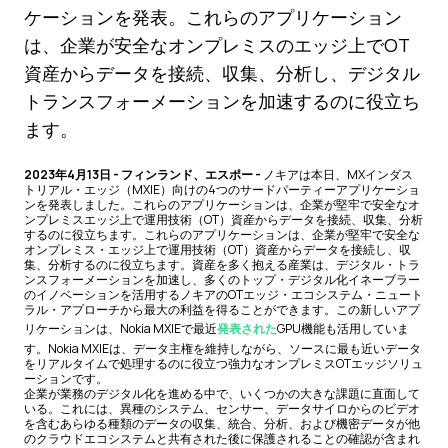
ケーションを発表。これらのアプリケーション
は、企業が安全なオンプレミスのエッジ上でOT
資産からデータを接続、収集、分析し、デジタル
トランスフォーメーションを加速するのに役立ち
ます。
2023年4月13日 - フィンランド、エスポー -
ノキアは本日、MXインダス
トリアル・エッジ（MXIE）向けの4つのサードパーティーアプリケーショ
ンを発表しました。これらのアプリケーションは、企業が堅牢で安全なオ
ンプレミスエッジ上で運用技術（OT）資産からデータを接続、収集、分析
するのに役立ちます。これらのアプリケーションは、企業が堅牢で安全な
オンプレミス・エッジ上で運用技術（OT）資産からデータを接続し、収
集、分析するのに役立ちます。資産を多く抱える産業は、デジタル・トラ
ンスフォーメーションを加速し、多くのトップ・デジタル化イネーブラー
のイノベーションを活用するノキアのOTエッジ・エコシステム・ニュート
ラル・アプローチから最大の利益を得ることができます。この新しいアプ
リケーションは、Nokia MXIEで最近
発表された
GPU機能も活用していま
す。Nokia MXIEは、データ主権を維持しながら、ソースに最も近いデータ
をリアルタイムで処理するのに役立つ強力なオンプレミスOTエッジソリュ
ーションです。
企業が業務のデジタル化を進める中で、いくつかの大きな課題に直面して
いる。これには、異種のシステム、センサー、データサイロからのビデオ
を含むあらゆる種類のデータの収集、統合、分析、および機密データが他
のクラウドエコシステムと共有された後に保護されることの確認が含まれ