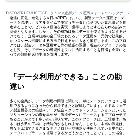
DISCOVER LITMUS EDGE - リトマス産業データ運用スイートのバックボーン
急速に変化、進化する今日のOT/ITにおいて、製造データの運用は、デ
ータを管理し、リアルタイムで事実（データ）に基づいた意思決定を推
進することで、ビジネス価値を実現・獲得しようとするあらゆる試みの
基礎となります。しかし、その成功は単にデータを使えるようにするだ
けでなく、企業や組織の全工場にわたるデータ運用を一元的で効果的、
かつスケール可能にする方法で行えるかに大きく依存します。このブロ
グでは、製造データを運用する際の拡張の課題、現在のアプローチの落
とし穴、そしてデータの可能性をフルに活用することを目指す企業にと
っての戦略的必須事項を説明します。
「データ利用ができる」ことの勘
違い
多くの企業が、データ利用の問題に関して、単にデータにアクセスし活
用できるようになったから解決できたと誤解しています。ミドルウェア
／製造機器との接続＋データ統合＋クラウド・ソリューションといった
ソリューションの寄せ集めが、製造データにアクセスするアプローチで
あることがとても多いのが現状です。このアプローチは、工場単体、あ
るいは少数の工場には機能的かもしれません。しかし、本当の課題は、
異なる工場でさまざまなテクノロジーや機器が使用されている場合に、
データパイプラインを複製できるかどうかということです。この場合、