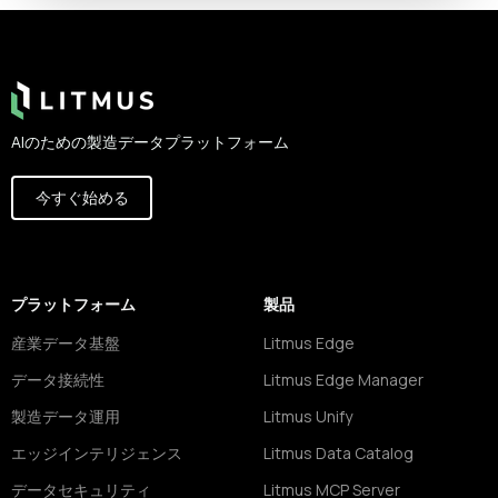
Footer
AIのための製造データプラットフォーム
今すぐ始める
プラットフォーム
製品
産業データ基盤
Litmus Edge
データ接続性
Litmus Edge Manager
製造データ運用
Litmus Unify
エッジインテリジェンス
Litmus Data Catalog
データセキュリティ
Litmus MCP Server