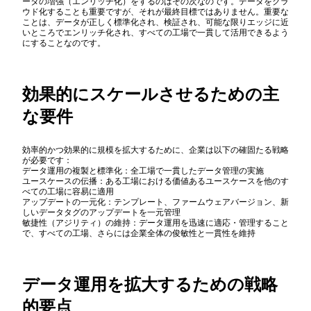
ータの増強（エンリッチ化）をするのはその次なのです。データをクラ
ウド化することも重要ですが、それが最終目標ではありません。重要な
ことは、データが正しく標準化され、検証され、可能な限りエッジに近
いところでエンリッチ化され、すべての工場で一貫して活用できるよう
にすることなのです。
効果的にスケールさせるための主
な要件
効率的かつ効果的に規模を拡大するために、企業は以下の確固たる戦略
が必要です：
データ運用の複製と標準化：全工場で一貫したデータ管理の実施
ユースケースの伝播：ある工場における価値あるユースケースを他のす
べての工場に容易に適用
アップデートの一元化：テンプレート、ファームウェアバージョン、新
しいデータタグのアップデートを一元管理
敏捷性（アジリティ）の維持：データ運用を迅速に適応・管理すること
で、すべての工場、さらには企業全体の俊敏性と一貫性を維持
データ運用を拡大するための戦略
的要点