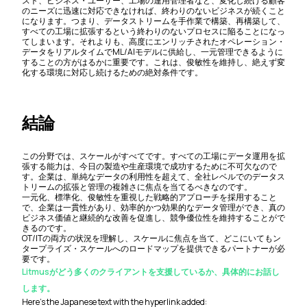
スト、ビジネス・ユーザー、工場の運用管理者など、変化し続ける顧客
のニーズに迅速に対応できなければ、終わりのないビジネスが続くこと
になります。つまり、データストリームを手作業で構築、再構築して、
すべての工場に拡張するという終わりのないプロセスに陥ることになっ
てしまいます。それよりも、高度にエンリッチされたオペレーション・
データをリアルタイムでML/AIモデルに供給し、一元管理できるように
することの方がはるかに重要です。これは、俊敏性を維持し、絶えず変
化する環境に対応し続けるための絶対条件です。
結論
この分野では、スケールがすべてです。すべての工場にデータ運用を拡
張する能力は、今日の製造や生産環境で成功するために不可欠なので
す。企業は、単純なデータの利用性を超えて、全社レベルでのデータス
トリームの拡張と管理の複雑さに焦点を当てるべきなのです。
一元化、標準化、俊敏性を重視した戦略的アプローチを採用すること
で、企業は一貫性があり、効率的かつ効果的なデータ管理ができ、真の
ビジネス価値と継続的な改善を促進し、競争優位性を維持することがで
きるのです。
OT/ITの両方の状況を理解し、スケールに焦点を当て、どこにいてもン
タープライズ・スケールへのロードマップを提供できるパートナーが必
要です。
Litmusがどう多くのクライアントを支援しているか、具体的にお話し
します。
Here’s the Japanese text with the hyperlink added: