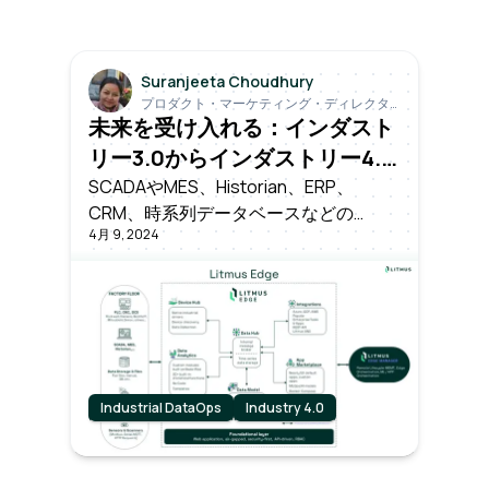
Suranjeeta Choudhury
プロダクト・マーケティング・ディレクタ
ー
未来を受け入れる：インダスト
リー3.0からインダストリー4.0
への総合ガイド
SCADAやMES、Historian、ERP、
CRM、時系列データベースなどの
4月 9, 2024
SOR（Systems of Records）は、イン
ダストリー3.0の柱として役割を果たし
てきた。しかし、インダストリー4.0の
幕開けは激震をもたらす。
Industrial DataOps
Industry 4.0