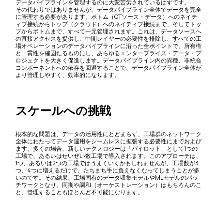
データパイプラインを管理するのに大変苦労されているはずです。
その代わりではありませんが、データパイプライン全体でデータを完全
に管理する必要があります。ボトム（OTソース・データ）へのネイテ
ィブ接続からトップ（クラウド）へのネイティブ接続まで、そしてトッ
プからボトムまで、すべて一元管理されます。これは、データソースへ
の直接アクセスを提供し、中間レイヤーの必要性を排除し、すべての工
場オペレーションのデータパイプラインに沿った全ポイントで、所有権
と一貫性を確固たるものにし、あらゆるエンタープライズ・データ・プ
ロジェクトを大きく促進します。データパイプライン内の異種、非統合
コンポーネントへの依存を回避することで、データパイプライン全体が
より管理しやすく、効率的になります。
スケールへの挑戦
根本的な問題は、データの活用性にとどまらず、工場群のネットワーク
全体にわたってデータ運用をシームレスに拡張する必要性にまでおよび
ます。多くの場合、新しいテクノロジーは「パイロット」として1つの
工場で、あるいはせいぜい数工場で導入されます。このアプローチは、
1つ、あるいは2つの工場ではうまくいくかもしれませんが、工場数が3
つ、4つに増えるだけで、たちまち手に負えなくなってしまうことが多
いのです。その結果、工場固有のデータ収集モデルやMLモデルのパッ
チワークとなり、同期や調和（オーケストレーション）はもちろんのこ
と、管理することもほとんど不可能になります。