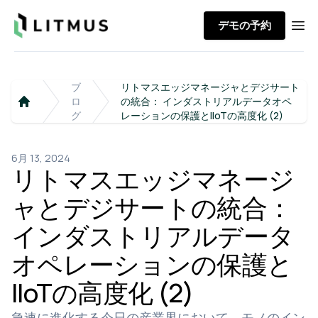
Litmus
デモの予約
Ope
ブ
リトマスエッジマネージャとデジサート
ロ
の統合： インダストリアルデータオペ
Home
グ
レーションの保護とIIoTの高度化 (2)
6月 13, 2024
リトマスエッジマネージ
ャとデジサートの統合：
インダストリアルデータ
オペレーションの保護と
IIoTの高度化 (2)
急速に進化する今日の産業界において、モノのイン