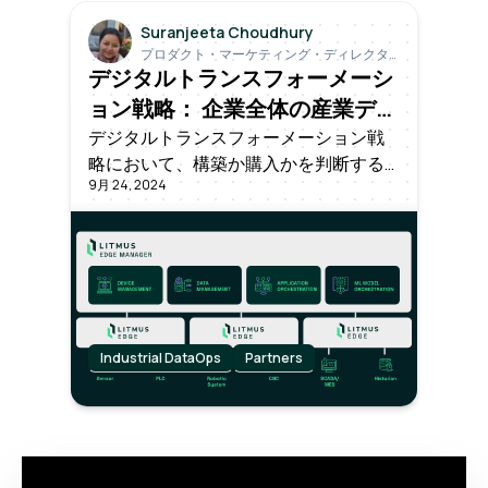
Suranjeeta Choudhury
プロダクト・マーケティング・ディレクタ
ー
デジタルトランスフォーメーシ
ョン戦略： 企業全体の産業デー
タ運用を再考する
デジタルトランスフォーメーション戦
略において、構築か購入かを判断する
9月 24, 2024
ことは極めて重要です。イノベーショ
ンと現実主義のバランスを取り、長期
的な目標に沿いながら成長を促進する
選択をすることが重要です。十分な情
報を得た上で、主導権を握る選択をし
ましょう。
Industrial DataOps
Partners