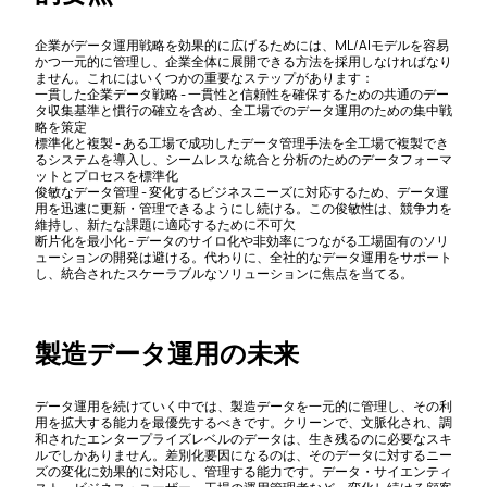
企業がデータ運用戦略を効果的に広げるためには、ML/AIモデルを容易
かつ一元的に管理し、企業全体に展開できる方法を採用しなければなり
ません。これにはいくつかの重要なステップがあります：
一貫した企業データ戦略 - 一貫性と信頼性を確保するための共通のデー
タ収集基準と慣行の確立を含め、全工場でのデータ運用のための集中戦
略を策定
標準化と複製 - ある工場で成功したデータ管理手法を全工場で複製でき
るシステムを導入し、シームレスな統合と分析のためのデータフォーマ
ットとプロセスを標準化
俊敏なデータ管理 - 変化するビジネスニーズに対応するため、データ運
用を迅速に更新・管理できるようにし続ける。この俊敏性は、競争力を
維持し、新たな課題に適応するために不可欠
断片化を最小化 - データのサイロ化や非効率につながる工場固有のソリ
ューションの開発は避ける。代わりに、全社的なデータ運用をサポート
し、統合されたスケーラブルなソリューションに焦点を当てる。
製造データ運用の未来
データ運用を続けていく中では、製造データを一元的に管理し、その利
用を拡大する能力を最優先するべきです。クリーンで、文脈化され、調
和されたエンタープライズレベルのデータは、生き残るのに必要なスキ
ルでしかありません。差別化要因になるのは、そのデータに対するニー
ズの変化に効果的に対応し、管理する能力です。データ・サイエンティ