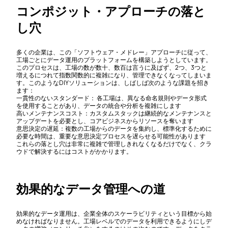
コンポジット・アプローチの落と
し穴
多くの企業は、この「ソフトウェア・メドレー」アプローチに従って、
工場ごとにデータ運用のプラットフォームを構築しようとしています。
このプロセスは、工場の数が数十、数百は言うに及ばず、2つ、3つと
増えるにつれて指数関数的に複雑になり、管理できなくなってしまいま
す。このようなDIYソリューションは、しばしば次のような課題を招き
ます：
一貫性のないスタンダード： 各工場は、異なる命名規則やデータ形式
を使用することがあり、データの統合や分析を複雑にします
高いメンテナンスコスト：カスタムスタックは継続的なメンテナンスと
アップデートを必要とし、コアビジネスからリソースを奪います
意思決定の遅延：複数の工場からのデータを集約し、標準化するために
必要な時間は、重要な意思決定プロセスを遅らせる可能性があります
これらの落とし穴は非常に複雑で管理しきれなくなるだけでなく、クラ
ウドで解決するにはコストがかかります。
効果的なデータ管理への道
効果的なデータ運用は、企業全体のスケーラビリティという目標から始
めなければなりません。工場レベルでのデータを利用できるようにしデ