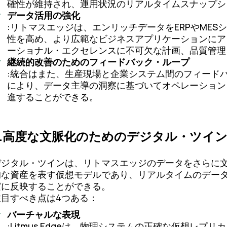
確性が維持され、運用状況のリアルタイムスナップシ
データ活用の強化
:リトマスエッジは、エンリッチデータをERPやME
性を高め、より広範なビジネスアプリケーションにア
ーショナル・エクセレンスに不可欠な計画、品質管理
継続的改善のためのフィードバック・ループ
:統合はまた、生産現場と企業システム間のフィード
により、データ主導の洞察に基づいてオペレーション
進することができる。
4.高度な文脈化のためのデジタル・ツイ
デジタル・ツインは、リトマスエッジのデータをさらに
的な資産を表す仮想モデルであり、リアルタイムのデー
実に反映することができる。
注目すべき点は4つある：
バーチャルな表現
:Litmus Edgeは、物理システムの正確な仮想レプリカ